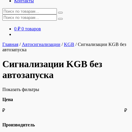
Контакты
Искать:
Искать:
0
₽
0 товаров
Главная
/
Автосигнализации
/
KGB
/
Сигнализации KGB без
автозапуска
Сигнализации KGB без
автозапуска
Показать фильтры
Цена
₽
₽
Производитель