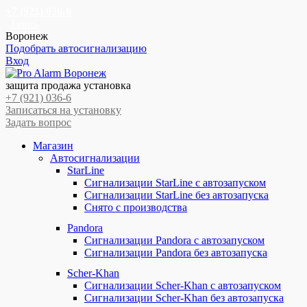
+7 (921) 036-6
Запись
Воронеж
Подобрать автосигнализацию
Вход
Перейти
Перейти
к
к
защита продажа установка
навигации
содержимому
+7 (921) 036-6
Записаться на установку
Задать вопрос
Магазин
Автосигнализации
StarLine
Сигнализации StarLine с автозапуском
Сигнализации StarLine без автозапуска
Снято с производства
Pandora
Сигнализации Pandora с автозапуском
Сигнализации Pandora без автозапуска
Scher-Khan
Сигнализации Scher-Khan с автозапуском
Сигнализации Scher-Khan без автозапуска