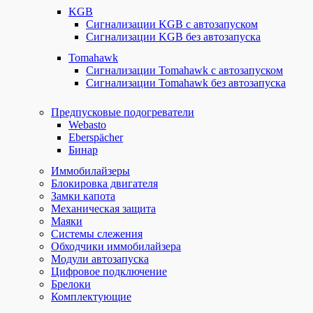
KGB
Сигнализации KGB с автозапуском
Сигнализации KGB без автозапуска
Tomahawk
Сигнализации Tomahawk с автозапуском
Сигнализации Tomahawk без автозапуска
Предпусковые подогреватели
Webasto
Eberspächer
Бинар
Иммобилайзеры
Блокировка двигателя
Замки капота
Механическая защита
Маяки
Системы слежения
Обходчики иммобилайзера
Модули автозапуска
Цифровое подключение
Брелоки
Комплектующие