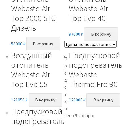
Webasto Air
Webasto Air
Top 2000 STC
Top Evo 40
Дизель
97000
₽
В корзину
58000
₽
В корзину
Воздушный
Предпусковой
П
отопитель
подогреватель
р
Webasto Air
Webasto
е
д
Top Evo 55
Thermo Pro 90
с
т
121050
₽
В корзину
128000
₽
В корзину
а
в
Предпусковой
лено 9 товаров
подогреватель