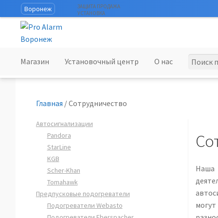
ЗАЩИТА ПРОДАЖА
Воронеж
УСТАНОВКА
Перейти
Перейти
к
к
навигации
содержимому
Искать:
Магазин
Установочный центр
О нас
Главная
/
Сотрудничество
Автосигнализации
Со
Pandora
StarLine
KGB
Наша 
Scher-Khan
деяте
Tomahawk
автос
Предпусковые подогреватели
могу
Подогреватели Webasto
разно
Подогреватели Eberspacher