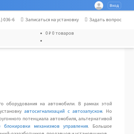
Вход
1) 036-6
Записаться на установку
Задать вопрос
0
₽
0 товаров
го оборудования на автомобили. В рамках этой
 установку
автосигнализаций с автозапуском
. Но
воугонного потенциала автомобиля, альтернативой
е блокировки механизмов управления
. Большое
аний-разработчиков, продавцов и установщиков.