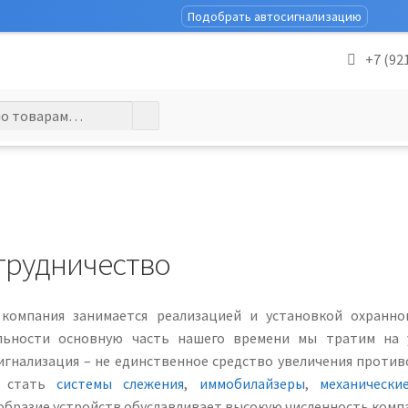
Подобрать автосигнализацию
+7 (92
трудничество
компания занимается реализацией и установкой охранно
льности основную часть нашего времени мы тратим на
игнализация – не единственное средство увеличения проти
т стать
системы слежения
,
иммобилайзеры
,
механически
образие устройств обуславливает высокую численность комп