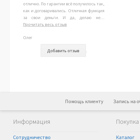
отлично. По гарантии всё получилось так,
как и договаривались. Отличная функция
за свои деньги. И да, делаю не…
“Спасибо
Прочитать весь отзыв
за
Олег
работу.
Устанавливал
Добавить отзыв
.
автозапуск”
Помощь клиенту
Запись на 
Информация
Покупка
Сотрудничество
Каталог