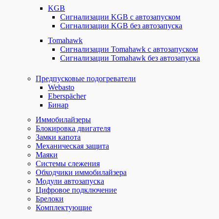
KGB
Сигнализации KGB с автозапуском
Сигнализации KGB без автозапуска
Tomahawk
Сигнализации Tomahawk с автозапуском
Сигнализации Tomahawk без автозапуска
Предпусковые подогреватели
Webasto
Eberspächer
Бинар
Иммобилайзеры
Блокировка двигателя
Замки капота
Механическая защита
Маяки
Системы слежения
Обходчики иммобилайзера
Модули автозапуска
Цифровое подключение
Брелоки
Комплектующие