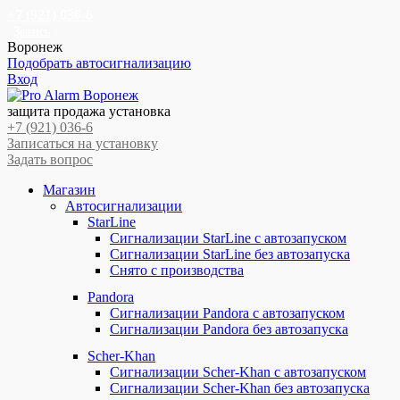
+7 (921) 036-6
Запись
Воронеж
Подобрать автосигнализацию
Вход
Перейти
Перейти
к
к
защита продажа установка
навигации
содержимому
+7 (921) 036-6
Записаться на установку
Задать вопрос
Магазин
Автосигнализации
StarLine
Сигнализации StarLine с автозапуском
Сигнализации StarLine без автозапуска
Снято с производства
Pandora
Сигнализации Pandora с автозапуском
Сигнализации Pandora без автозапуска
Scher-Khan
Сигнализации Scher-Khan с автозапуском
Сигнализации Scher-Khan без автозапуска