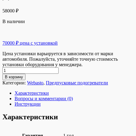
58000
₽
В наличии
70000 ₽ цена с установкой
Цена установки варьируется в зависимости от марки
автомобиля. Пожалуйста, уточняйте точную стоимость
установки оборудования у менеджера.
Количество
товара
В корзину
Воздушный
Категории:
Webasto
,
Предпусковые подогреватели
отопитель
Webasto
Характеристики
Air
Вопросы и комментарии (0)
Top
Инструкции
2000
STC
Характеристики
Дизель
Гарантия
1 год