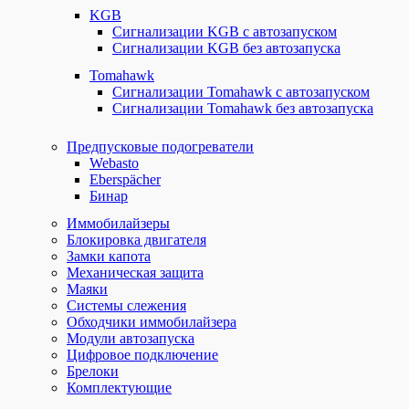
KGB
Сигнализации KGB с автозапуском
Сигнализации KGB без автозапуска
Tomahawk
Сигнализации Tomahawk с автозапуском
Сигнализации Tomahawk без автозапуска
Предпусковые подогреватели
Webasto
Eberspächer
Бинар
Иммобилайзеры
Блокировка двигателя
Замки капота
Механическая защита
Маяки
Системы слежения
Обходчики иммобилайзера
Модули автозапуска
Цифровое подключение
Брелоки
Комплектующие