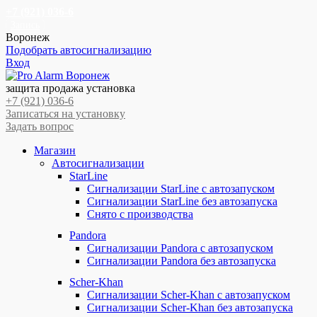
+7 (921) 036-6
Запись
Воронеж
Подобрать автосигнализацию
Вход
Перейти
Перейти
к
к
защита продажа установка
навигации
содержимому
+7 (921) 036-6
Записаться на установку
Задать вопрос
Магазин
Автосигнализации
StarLine
Сигнализации StarLine с автозапуском
Сигнализации StarLine без автозапуска
Снято с производства
Pandora
Сигнализации Pandora с автозапуском
Сигнализации Pandora без автозапуска
Scher-Khan
Сигнализации Scher-Khan с автозапуском
Сигнализации Scher-Khan без автозапуска