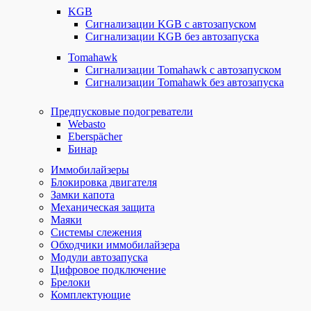
KGB
Сигнализации KGB с автозапуском
Сигнализации KGB без автозапуска
Tomahawk
Сигнализации Tomahawk с автозапуском
Сигнализации Tomahawk без автозапуска
Предпусковые подогреватели
Webasto
Eberspächer
Бинар
Иммобилайзеры
Блокировка двигателя
Замки капота
Механическая защита
Маяки
Системы слежения
Обходчики иммобилайзера
Модули автозапуска
Цифровое подключение
Брелоки
Комплектующие