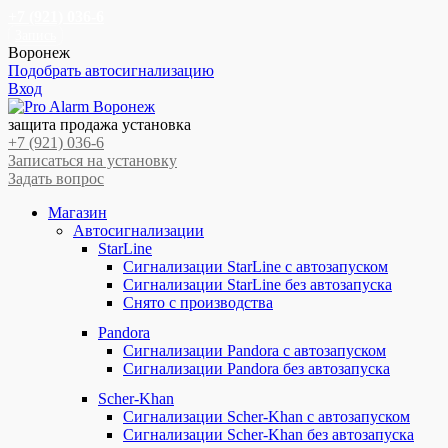
+7 (921) 036-6
Запись
Воронеж
Подобрать автосигнализацию
Вход
Перейти
Перейти
к
к
защита продажа установка
навигации
содержимому
+7 (921) 036-6
Записаться на установку
Задать вопрос
Магазин
Автосигнализации
StarLine
Сигнализации StarLine с автозапуском
Сигнализации StarLine без автозапуска
Снято с производства
Pandora
Сигнализации Pandora с автозапуском
Сигнализации Pandora без автозапуска
Scher-Khan
Сигнализации Scher-Khan с автозапуском
Сигнализации Scher-Khan без автозапуска