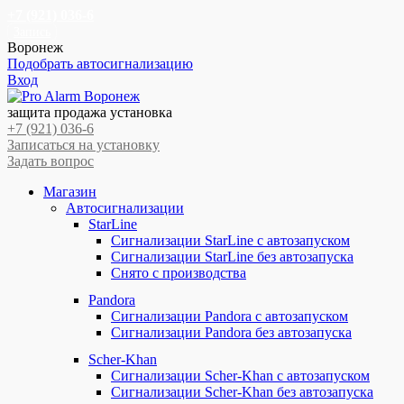
+7 (921) 036-6
Запись
Воронеж
Подобрать автосигнализацию
Вход
Перейти
Перейти
к
к
защита продажа установка
навигации
содержимому
+7 (921) 036-6
Записаться на установку
Задать вопрос
Магазин
Автосигнализации
StarLine
Сигнализации StarLine с автозапуском
Сигнализации StarLine без автозапуска
Снято с производства
Pandora
Сигнализации Pandora с автозапуском
Сигнализации Pandora без автозапуска
Scher-Khan
Сигнализации Scher-Khan с автозапуском
Сигнализации Scher-Khan без автозапуска