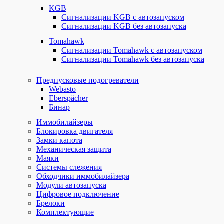
KGB
Сигнализации KGB с автозапуском
Сигнализации KGB без автозапуска
Tomahawk
Сигнализации Tomahawk с автозапуском
Сигнализации Tomahawk без автозапуска
Предпусковые подогреватели
Webasto
Eberspächer
Бинар
Иммобилайзеры
Блокировка двигателя
Замки капота
Механическая защита
Маяки
Системы слежения
Обходчики иммобилайзера
Модули автозапуска
Цифровое подключение
Брелоки
Комплектующие