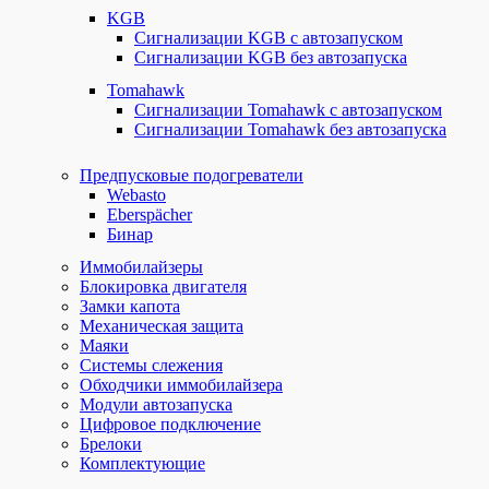
KGB
Сигнализации KGB с автозапуском
Сигнализации KGB без автозапуска
Tomahawk
Сигнализации Tomahawk с автозапуском
Сигнализации Tomahawk без автозапуска
Предпусковые подогреватели
Webasto
Eberspächer
Бинар
Иммобилайзеры
Блокировка двигателя
Замки капота
Механическая защита
Маяки
Системы слежения
Обходчики иммобилайзера
Модули автозапуска
Цифровое подключение
Брелоки
Комплектующие