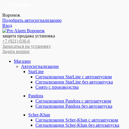
+7 (921) 036-6
Запись
Воронеж
Подобрать автосигнализацию
Вход
Перейти
Перейти
к
к
защита продажа установка
навигации
содержимому
+7 (921) 036-6
Записаться на установку
Задать вопрос
Магазин
Автосигнализации
StarLine
Сигнализации StarLine с автозапуском
Сигнализации StarLine без автозапуска
Снято с производства
Pandora
Сигнализации Pandora с автозапуском
Сигнализации Pandora без автозапуска
Scher-Khan
Сигнализации Scher-Khan с автозапуском
Сигнализации Scher-Khan без автозапуска